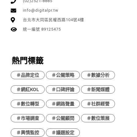
(02)2521-8885
info@digitalpr.tw
台北市大同區民權西路104號4樓
統一編號 89125475
熱門標籤
＃品牌定位
＃公關策略
＃數據分析
＃網紅KOL
＃口碑評論
＃新聞媒體
＃數位轉型
＃網路聲量
＃社群經營
＃市場調查
＃公關顧問
＃數位策展
＃輿情監控
＃議題設定