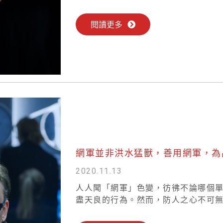
閱讀更多
網軍並非洪水猛獸，善用網軍，為
2020.11.13
人人聞「網軍」色變，彷彿不論哪個
盡天良的行為。然而，防人之心不可無，