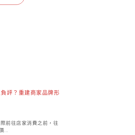
一星負評？重建商家品牌形
實際前往店家消費之前，往
...