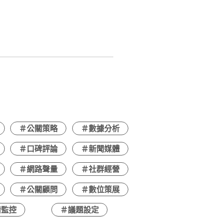
＃公關策略
＃數據分析
＃口碑評論
＃新聞媒體
＃網路聲量
＃社群經營
＃公關顧問
＃數位策展
情監控
＃議題設定