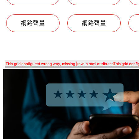
網路聲量
網路聲量
This grid configured wrong way, missing |raw in html attributes
This grid confi