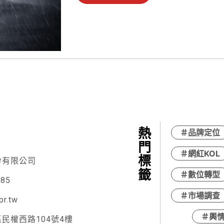
熱門標籤
＃品牌定位
＃網紅KOL
份有限公司
＃數位轉型
885
＃市場調查
pr.tw
＃輿
民權西路104號4樓