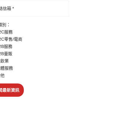
類別：
2C服務
2C零售/電商
2B服務
2B量販
飲業
體服務
他
閱最新資訊