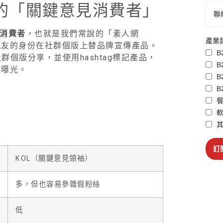
的「關鍵意見消費者」
消費者
，也就是我們常說的「素人網
產業
親友的身份在社群個版上替品牌宣傳產品。
B
群個版分享，並使用hashtag標記產品，
B
量曝光。
B
B
餐
軟
其
訂
KOL（關鍵意見領袖）
多，但也容易參雜假粉絲
低