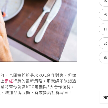
公
公
口
品
市
流，也開始紛紛尋求KOL合作對象，但你
跟上
網紅
行銷的最新策略，那就絕不能錯過
本篇將帶你認識KOC定義與2大合作優勢，
選，增加品牌互動，有效提高社群聲量！